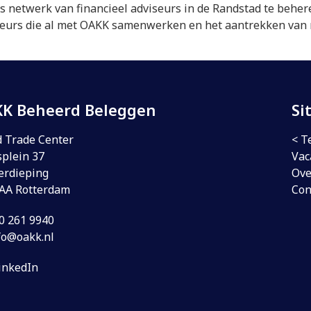
ns netwerk van financieel adviseurs in de Randstad te beher
iseurs die al met OAKK samenwerken en het aantrekken van 
K Beheerd Beleggen
Si
 Trade Center
< T
plein 37
Vac
erdieping
Ove
 AA Rotterdam
Con
0 261 9940
fo@oakk.nl
inkedIn