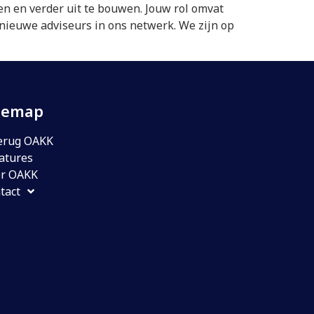
en en verder uit te bouwen. Jouw rol omvat
nieuwe adviseurs in ons netwerk. We zijn op
temap
erug OAKK
atures
r OAKK
tact