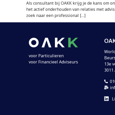
Als consultant bij OAKK krijg je de kans om o
het actief onderhouden van relaties met adv
zoek naar een professional […]
OAK
World
voor Particulieren
Beurs
voor Financieel Adviseurs
13e v
3011
01
in
L